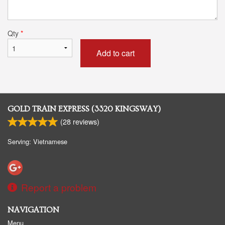
Qty
*
Add to cart
GOLD TRAIN EXPRESS (3320 KINGSWAY)
(
28
reviews)
Serving: Vietnamese
Report a problem
NAVIGATION
Menu