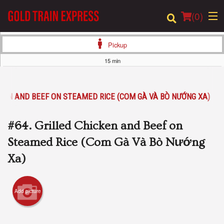
(
0
)
Pickup
15 min
Order Online
CKEN AND BEEF ON STEAMED RICE (COM GÀ VÀ BÒ NƯỚNG XA)
Location
#64. Grilled Chicken and Beef on
Login
Steamed Rice (Com Gà Và Bò Nướng
Registration
Xa)
Cart (0)
Add picture
Search